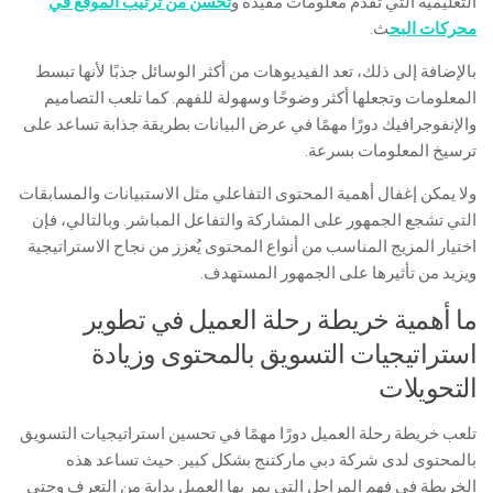
التعليمية التي تقدم معلومات مفيدة و
تُحسن من ترتيب الموقع في
محركات البح
ث.
بالإضافة إلى ذلك، تعد الفيديوهات من أكثر الوسائل جذبًا لأنها تبسط
المعلومات وتجعلها أكثر وضوحًا وسهولة للفهم. كما تلعب التصاميم
والإنفوجرافيك دورًا مهمًا في عرض البيانات بطريقة جذابة تساعد على
ترسيخ المعلومات بسرعة.
ولا يمكن إغفال أهمية المحتوى التفاعلي مثل الاستبيانات والمسابقات
التي تشجع الجمهور على المشاركة والتفاعل المباشر. وبالتالي، فإن
اختيار المزيج المناسب من أنواع المحتوى يُعزز من نجاح الاستراتيجية
ويزيد من تأثيرها على الجمهور المستهدف.
ما أهمية خريطة رحلة العميل في تطوير
استراتيجيات التسويق بالمحتوى وزيادة
التحويلات
تلعب خريطة رحلة العميل دورًا مهمًا في تحسين استراتيجيات التسويق
بالمحتوى لدى شركة دبي ماركتنج بشكل كبير. حيث تساعد هذه
الخريطة في فهم المراحل التي يمر بها العميل بداية من التعرف وحتى