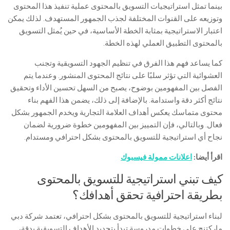
بينما تمثل استراتيجيات التسويق بالمحتوى عملية تنفيذ هذا المحتوى
وتوزيعه على القنوات المختلفة لجذب الجمهور المستهدف. لذلك يمكن
اعتبار الاستراتيجية بمثابة الخطة الأساسية، في حين يُمثل التسويق
بالمحتوى التطبيق العملي لهذه الخطة.
كما يساعد فهم هذا الفرق في تنظيم الجهود التسويقية وتجنب
العشوائية التي تؤثر سلبًا على نتائج المحتوى المنشور. وعندما يتم
الفصل بين المفهومين بوضوح، يصبح من السهل تحسين الأداء وتحقيق
نتائج أكثر دقة واستدامة. بالإضافة إلى ذلك، يضمن هذا الفهم بناء
محتوى متماسك يعكس أهداف العلامة التجارية ويخدم الجمهور بشكل
فعال. وبالتالي، فإن التمييز بين المفهومين خطوة ضرورية لضمان
نجاح أي استراتيجية للتسويق بالمحتوى بشكل احترافي ومستدام.
اقرأ أيضا:
اعلانات ممولة فيسبوك
كيف تبني استراتيجية للتسويق بالمحتوى
بطريقة احترافية تحقق أهدافك؟
لبناء استراتيجية للتسويق بالمحتوى بشكل احترافي، تعتمد شركة دبي
ماركتنج على خطوات مدروسة تبدأ بتحديد الأهداف التسويقية بدقة،