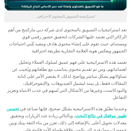
استراتيجية التسويق بالمحتوى الاحترافي
تعد استراتيجيات التسويق بالمحتوى لدى شركة دبي ماركتنج من أهم
الركائز التي تعتمد عليها الشركات لتحقيق حضور رقمي قوي
ومستدام، حيث تقوم على إنشاء محتوى هادف ومفيد يُلبي احتياجات
الجمهور ويعكس هوية العلامة التجارية بطريقة احترافية.
تعتمد هذه الاستراتيجية على فهم عميق لسلوك العملاء وتحليل
اهتماماتهم، ومن ثم تقديم محتوى يتناسب مع تطلعاتهم ويُجيب عن
تساؤلاتهم بشكل مباشر وواضح. لذلك، لا يقتصر الأمر على كتابة
المقالات فقط، بل يمتد ليشمل الفيديوهات، والإنفوجرافيك،
والبودكاست، وغيرها من الأشكال التي تُسهم في جذب الانتباه وتعزيز
التفاعل.
وعندما تطبّق هذه الاستراتيجية بشكل صحيح، فإنها تساعد في
تحسين
ظهور موقعك في نتائج البحث
، وبالتالي زيادة عدد الزيارات وتحقيق
معدلات تحويل أعلى. بالإضافة إلى ذلك، تعزز من بناء الثقة بينك وبين
جمهورك، مما يؤدي إلى تكوين علاقة طويلة الأمد قائمة على