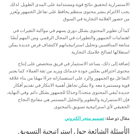
الاستمرارية لتحقيق نتائج قوية ومستدامة على المدى الطويل. لذلك
يجب الالتزام بنشر محتوى منتظم يحافظ على تفاعل الجمهور ويُعزز
من حضور العلامة التجارية في السوق.
كما أن تطوير المحتوى بشكل دوري يسهم في مواكبة التغيرات في
اهتمامات الجمهور والتطورات في المجال الرقمي. ومن المهم أيضًا
متابعة المنافسين وتحليل استراتيجياتهم لاكتشاف فرص جديدة يمكن
استغلالها لصالح علامتك التجارية.
إضافة إلى ذلك، يساعد الاستثمار في فريق متخصص على إنتاج
محتوى احترافي يعكس جودة خدماتك ويزيد من ثقة العملاء. كما يعتبر
التفاعل مع الجمهور والرد على استفساراته جزءًا مهمًا من بناء علاقة
قوية ومستمرة معه. ولا يمكن تجاهل أهمية الابتكار في تقديم أفكار
جديدة تُبقي المحتوى متجددًا وجذابًا للجمهور بشكل دائم. وفي النهاية،
فإن الاستمرارية والتطوير والتحليل المستمر هي مفاتيح النجاح
الحقيقي لأي استراتيجية تسويق بالمحتوى.
مقال ذو صلة:
تصميم متجر الكتروني
الأسئلة الشائعة حول استراتيجية التسويق